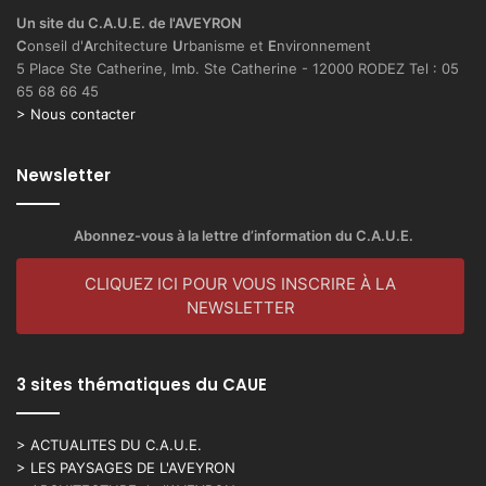
Un site du C.A.U.E. de l'AVEYRON
C
onseil d'
A
rchitecture
U
rbanisme et
E
nvironnement
5 Place Ste Catherine, Imb. Ste Catherine - 12000 RODEZ Tel : 05
65 68 66 45
> Nous contacter
Newsletter
Abonnez-vous à la lettre d’information du C.A.U.E.
CLIQUEZ ICI POUR VOUS INSCRIRE À LA
NEWSLETTER
3 sites thématiques du CAUE
> ACTUALITES DU C.A.U.E.
> LES PAYSAGES DE L'AVEYRON