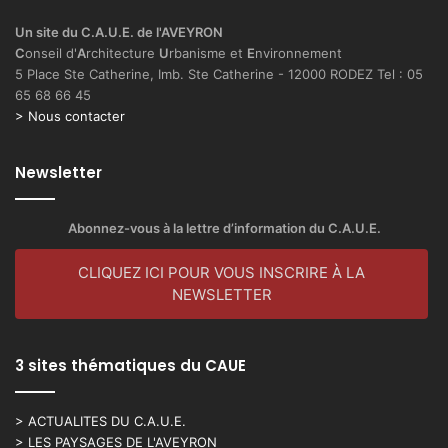
Un site du C.A.U.E. de l'AVEYRON
C
onseil d'
A
rchitecture
U
rbanisme et
E
nvironnement
5 Place Ste Catherine, Imb. Ste Catherine - 12000 RODEZ Tel : 05
65 68 66 45
> Nous contacter
Newsletter
Abonnez-vous à la lettre d’information du C.A.U.E.
CLIQUEZ ICI POUR VOUS INSCRIRE À LA
NEWSLETTER
3 sites thématiques du CAUE
> ACTUALITES DU C.A.U.E.
> LES PAYSAGES DE L'AVEYRON