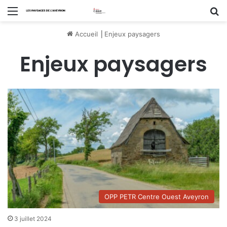
Menu
R
Accueil
⎟
Enjeux paysagers
Enjeux paysagers
OPP PETR Centre Ouest Aveyron
3 juillet 2024