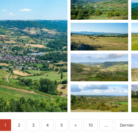
1
2
3
4
5
»
10
...
Dernier