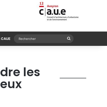
Rechercher
t CAUE
dre les
jeux