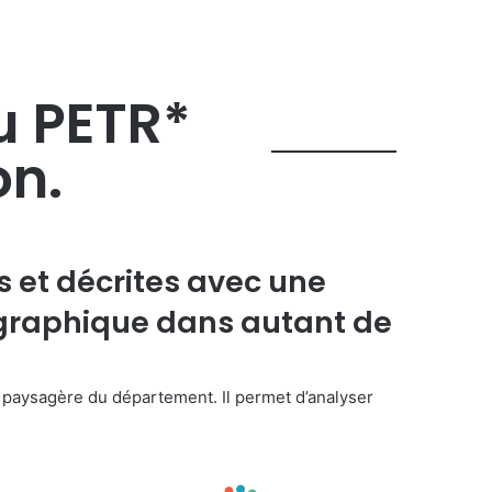
u PETR*
on.
es et décrites avec une
graphique dans autant de
s paysagère du département
. Il permet d’analyser
.