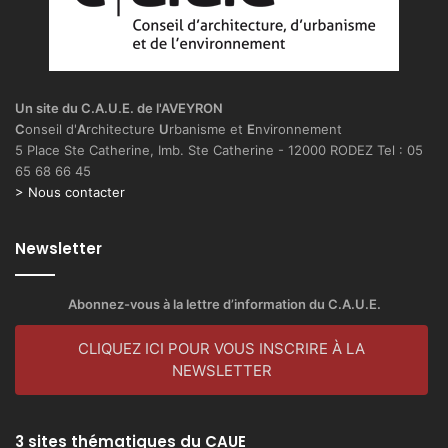
a
r
e
l
–
Un site du C.A.U.E. de l'AVEYRON
4
C
onseil d'
A
rchitecture
U
rbanisme et
E
nvironnement
0
5 Place Ste Catherine, Imb. Ste Catherine - 12000 RODEZ Tel : 05
–
65 68 66 45
E
> Nous contacter
6
Newsletter
Abonnez-vous à la lettre d’information du C.A.U.E.
CLIQUEZ ICI POUR VOUS INSCRIRE À LA
NEWSLETTER
3 sites thématiques du CAUE