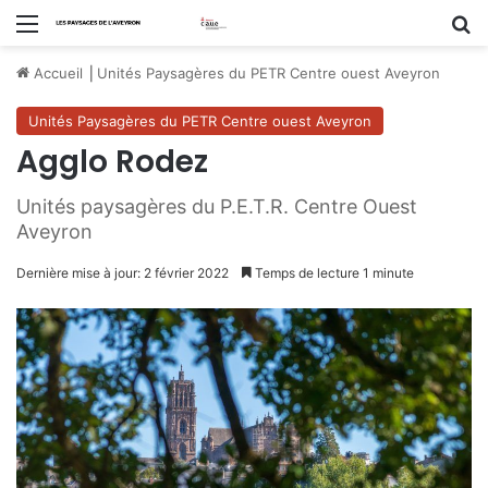
Menu
R
Accueil
⎟
Unités Paysagères du PETR Centre ouest Aveyron
Unités Paysagères du PETR Centre ouest Aveyron
Agglo Rodez
Unités paysagères du P.E.T.R. Centre Ouest
Aveyron
Dernière mise à jour: 2 février 2022
Temps de lecture 1 minute