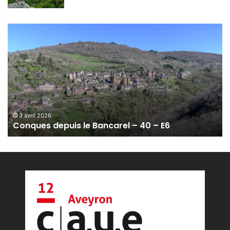
C
o
n
q
u
e
s
d
e
3 avril 2026
Conques depuis le Bancarel – 40 – E6
p
u
i
s
l
e
B
a
n
c