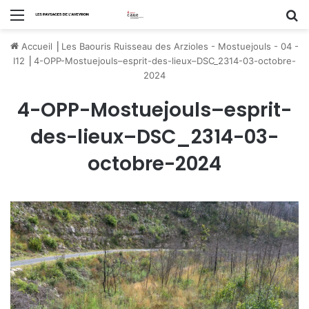
Menu
R
Accueil
⎟
Les Baouris Ruisseau des Arzioles - Mostuejouls - 04 -
I12
⎟
4-OPP-Mostuejouls–esprit-des-lieux–DSC_2314-03-octobre-
2024
4-OPP-Mostuejouls–esprit-
des-lieux–DSC_2314-03-
octobre-2024