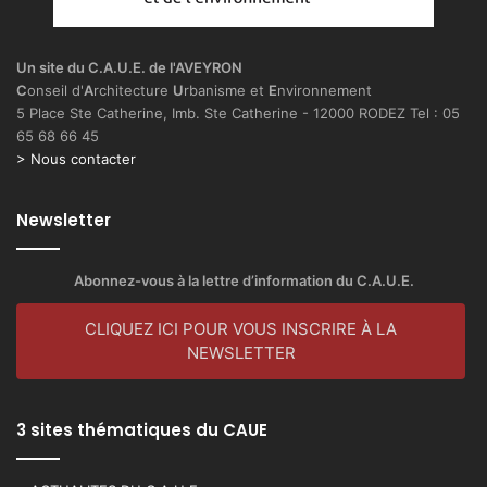
Un site du C.A.U.E. de l'AVEYRON
C
onseil d'
A
rchitecture
U
rbanisme et
E
nvironnement
5 Place Ste Catherine, Imb. Ste Catherine - 12000 RODEZ Tel : 05
65 68 66 45
> Nous contacter
Newsletter
Abonnez-vous à la lettre d’information du C.A.U.E.
CLIQUEZ ICI POUR VOUS INSCRIRE À LA
NEWSLETTER
3 sites thématiques du CAUE