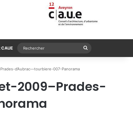
Rechercher
t CAUE
9–Prades-d’Aubrac—tourbiere-007-Panorama
let-2009–Prades-
anorama