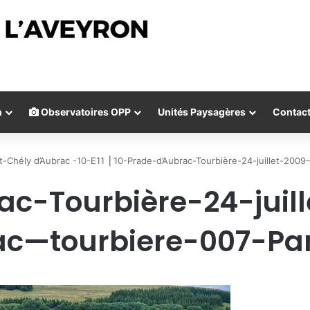
n
Observatoires OPP
Unités Paysagères
Contac
t-Chély d’Aubrac -10-E11
⎟
10-Prade-d’Aubrac-Tourbière-24-juillet-200
ac-Tourbière-24-juil
ac—tourbiere-007-P