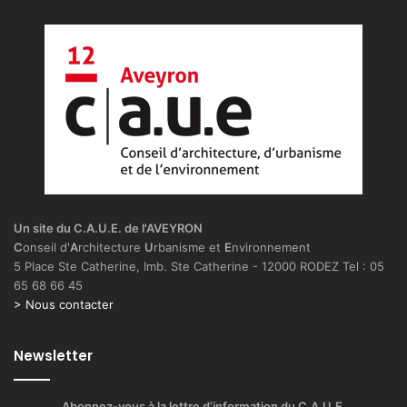
Un site du C.A.U.E. de l'AVEYRON
C
onseil d'
A
rchitecture
U
rbanisme et
E
nvironnement
5 Place Ste Catherine, Imb. Ste Catherine - 12000 RODEZ Tel : 05
65 68 66 45
> Nous contacter
Newsletter
Abonnez-vous à la lettre d’information du C.A.U.E.