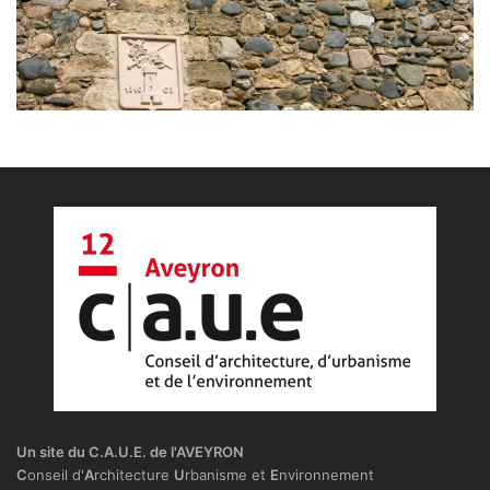
Un site du C.A.U.E. de l'AVEYRON
C
onseil d'
A
rchitecture
U
rbanisme et
E
nvironnement