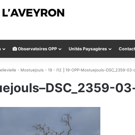
n
Observatoires OPP
Unités Paysagères
Contac
ellevielle - Mostuejouls - 19 - I12
⎟
19-OPP-Mostuejouls–DSC_2359-03-
ejouls–DSC_2359-03