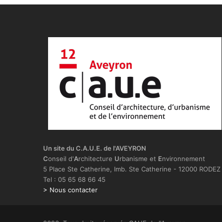
Un site du C.A.U.E. de l'AVEYRON
C
onseil d'
A
rchitecture
U
rbanisme et
E
nvironnement
5 Place Ste Catherine, Imb. Ste Catherine - 12000 RODEZ
Tel : 05 65 68 66 45
> Nous contacter