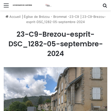
Menu
R
Accueil
⎟
Église de Brézou - Brommat -23-C9
⎟
23-C9-Brezou-
esprit-DSC_1282-05-septembre-2024
23-C9-Brezou-esprit-
DSC_1282-05-septembre-
2024