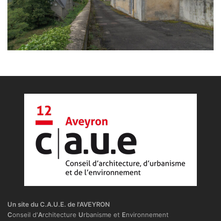
Un site du C.A.U.E. de l'AVEYRON
C
onseil d'
A
rchitecture
U
rbanisme et
E
nvironnement