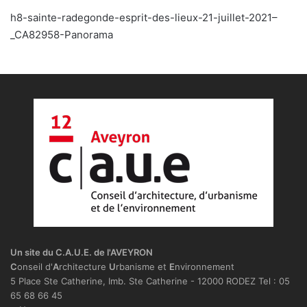
h8-sainte-radegonde-esprit-des-lieux-21-juillet-2021–
_CA82958-Panorama
Un site du C.A.U.E. de l'AVEYRON
C
onseil d'
A
rchitecture
U
rbanisme et
E
nvironnement
5 Place Ste Catherine, Imb. Ste Catherine - 12000 RODEZ Tel : 05
65 68 66 45