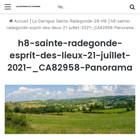
Menu
R
Accueil
⎟
La Garrigue Sainte-Radegonde-28-H8
⎟
h8-sainte-
radegonde-esprit-des-lieux-21-juillet-2021–_CA82958-Panorama
h8-sainte-radegonde-
esprit-des-lieux-21-juillet-
2021–_CA82958-Panorama