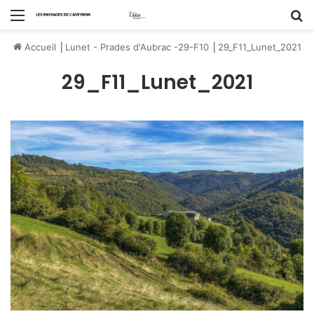
Menu
R
Accueil
⎟
Lunet - Prades d'Aubrac -29-F10
⎟
29_F11_Lunet_2021
29_F11_Lunet_2021