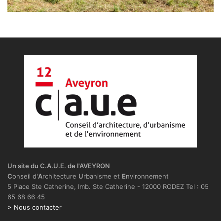
Un site du C.A.U.E. de l'AVEYRON
C
onseil d'
A
rchitecture
U
rbanisme et
E
nvironnement
5 Place Ste Catherine, Imb. Ste Catherine - 12000 RODEZ Tel : 05
65 68 66 45
> Nous contacter