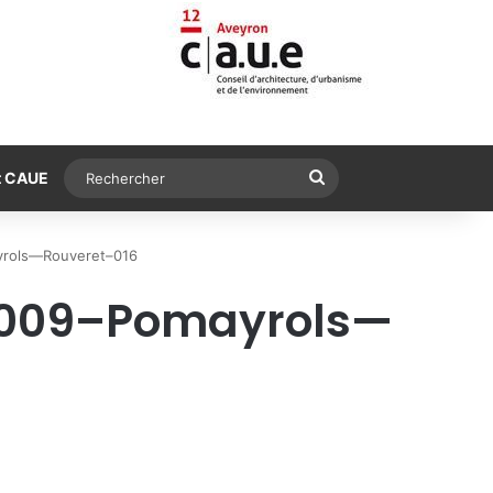
Rechercher
t CAUE
yrols—Rouveret–016
-2009–Pomayrols—