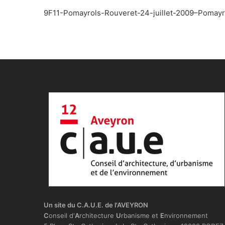
9F11-Pomayrols-Rouveret-24-juillet-2009–Pomay
Un site du C.A.U.E. de l'AVEYRON
C
onseil d'
A
rchitecture
U
rbanisme et
E
nvironnement