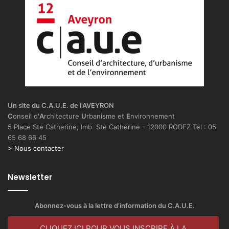
Un site du C.A.U.E. de l'AVEYRON
C
onseil d'
A
rchitecture
U
rbanisme et
E
nvironnement
5 Place Ste Catherine, Imb. Ste Catherine - 12000 RODEZ Tel : 05
65 68 66 45
> Nous contacter
Newsletter
Abonnez-vous à la lettre d’information du C.A.U.E.
CLIQUEZ ICI POUR VOUS INSCRIRE À LA