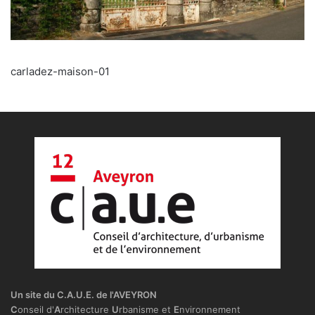
carladez-maison-01
Un site du C.A.U.E. de l'AVEYRON
C
onseil d'
A
rchitecture
U
rbanisme et
E
nvironnement