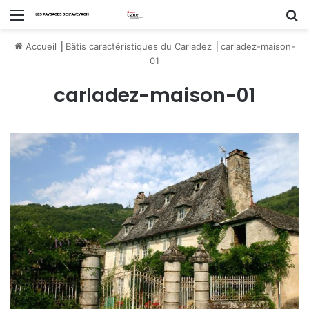
Menu
R
Accueil
⎟
Bâtis caractéristiques du Carladez
⎟
carladez-maison-
01
carladez-maison-01