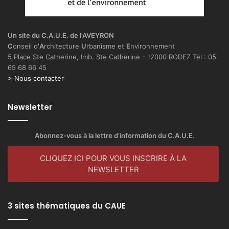
Un site du C.A.U.E. de l'AVEYRON
C
onseil d'
A
rchitecture
U
rbanisme et
E
nvironnement
5 Place Ste Catherine, Imb. Ste Catherine - 12000 RODEZ Tel : 05
65 68 66 45
> Nous contacter
Newsletter
Abonnez-vous à la lettre d’information du C.A.U.E.
CLIQUEZ ICI POUR VOUS INSCRIRE À LA
NEWSLETTER
3 sites thématiques du CAUE