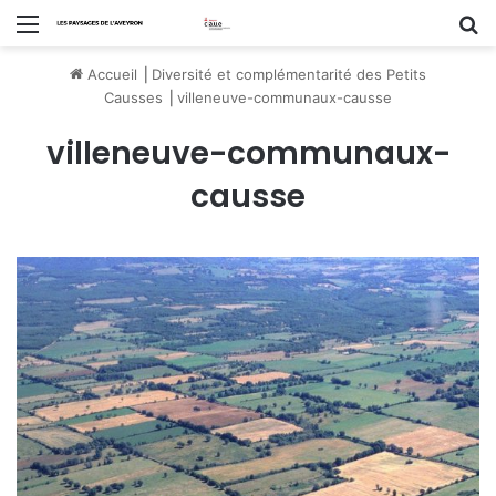
Menu
R
Accueil
⎟
Diversité et complémentarité des Petits
Causses
⎟
villeneuve-communaux-causse
villeneuve-communaux-
causse