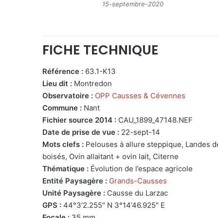
15-septembre-2020
FICHE TECHNIQUE
Référence :
63.1-K13
Lieu dit :
Montredon
Observatoire :
OPP Causses & Cévennes
Commune :
Nant
Fichier source 2014 :
CAU_1899_47148.NEF
Date de prise de vue :
22-sept-14
Mots clefs :
Pelouses à allure steppique, Landes d
boisés, Ovin allaitant + ovin lait, Citerne
Thématique :
Évolution de l’espace agricole
Entité Paysagère :
Grands-Causses
Unité Paysagère :
Causse du Larzac
GPS :
44°3’2.255″ N 3°14’46.925″ E
Focale :
35 mm