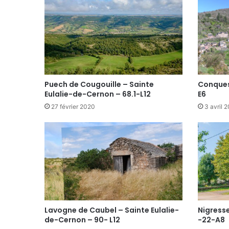
Puech de Cougouille – Sainte
Conques
Eulalie-de-Cernon – 68.1-L12
E6
27 février 2020
3 avril 
Lavogne de Caubel – Sainte Eulalie-
Nigresse
de-Cernon – 90- L12
-22-A8