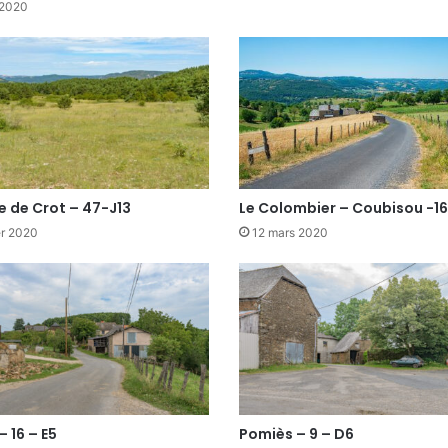
 2020
e de Crot – 47-J13
Le Colombier – Coubisou -1
er 2020
12 mars 2020
– 16 – E5
Pomiès – 9 – D6