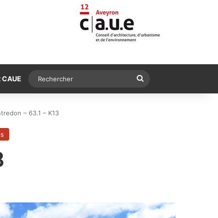
Rechercher
t CAUE
tredon – 63.1 – K13
es
3