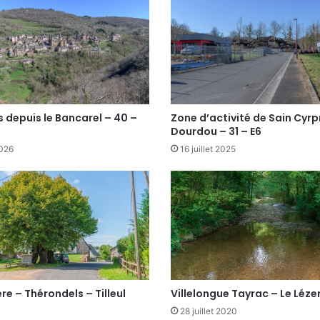
 depuis le Bancarel – 40 –
Zone d’activité de Sain Cyrp
Dourdou – 31 – E6
2026
16 juillet 2025
re – Thérondels – Tilleul
Villelongue Tayrac – Le Léze
28 juillet 2020