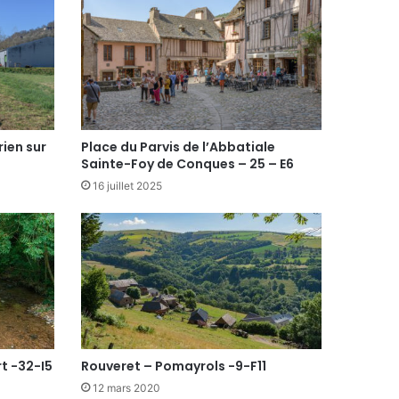
rien sur
Place du Parvis de l’Abbatiale
Sainte-Foy de Conques – 25 – E6
16 juillet 2025
rt -32-I5
Rouveret – Pomayrols -9-F11
12 mars 2020