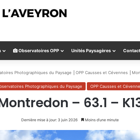
n
Observatoires OPP
Unités Paysagères
Contac
atoires Photographiques du Paysage
⎟
OPP Causses et Cévennes
⎟
Mon
bservatoires Photographiques du Paysage
OPP Causses et Cévenn
Montredon – 63.1 – K1
Dernière mise à jour: 3 juin 2026
Moins d’une minute