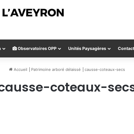
n
Observatoires OPP
Unités Paysagères
Contac
Accueil
⎟
Patrimoine arboré délaissé
⎟
causse-coteaux-secs
causse-coteaux-sec