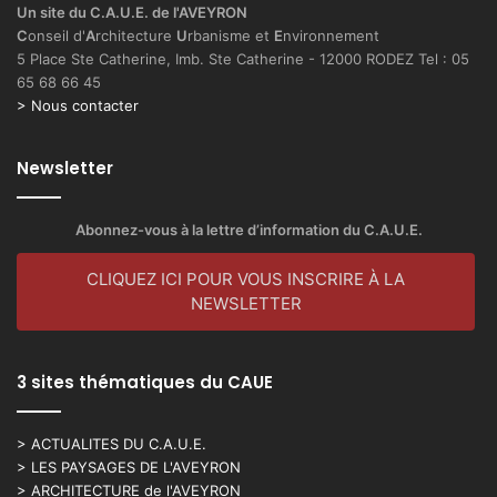
Un site du C.A.U.E. de l'AVEYRON
C
onseil d'
A
rchitecture
U
rbanisme et
E
nvironnement
5 Place Ste Catherine, Imb. Ste Catherine - 12000 RODEZ Tel : 05
65 68 66 45
> Nous contacter
Newsletter
Abonnez-vous à la lettre d’information du C.A.U.E.
CLIQUEZ ICI POUR VOUS INSCRIRE À LA
NEWSLETTER
3 sites thématiques du CAUE
> ACTUALITES DU C.A.U.E.
> LES PAYSAGES DE L'AVEYRON
> ARCHITECTURE de l'AVEYRON