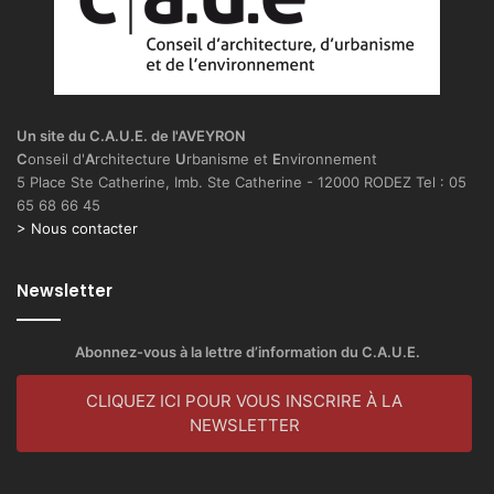
Un site du C.A.U.E. de l'AVEYRON
C
onseil d'
A
rchitecture
U
rbanisme et
E
nvironnement
5 Place Ste Catherine, Imb. Ste Catherine - 12000 RODEZ Tel : 05
65 68 66 45
> Nous contacter
Newsletter
Abonnez-vous à la lettre d’information du C.A.U.E.
CLIQUEZ ICI POUR VOUS INSCRIRE À LA
NEWSLETTER