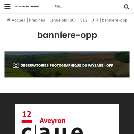
Menu
R
Accueil
⎟
Pradines - Lanuéjols (30) - 51.2 - J14
⎟
banniere-opp
banniere-opp