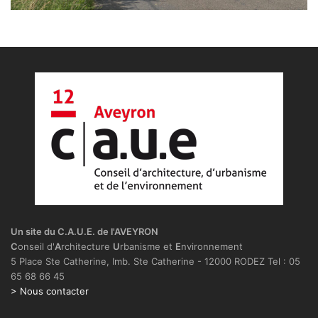
Un site du C.A.U.E. de l'AVEYRON
C
onseil d'
A
rchitecture
U
rbanisme et
E
nvironnement
5 Place Ste Catherine, Imb. Ste Catherine - 12000 RODEZ Tel : 05
65 68 66 45
> Nous contacter