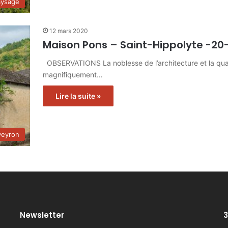
aysage
12 mars 2020
Maison Pons – Saint-Hippolyte -20
OBSERVATIONS La noblesse de l’architecture et la quali
magnifiquement…
Lire la suite »
veyron
Newsletter
3