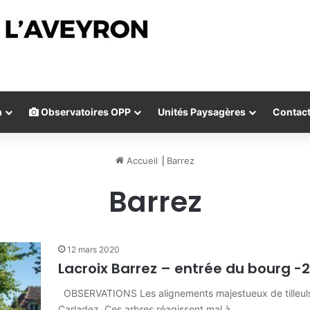
n
Observatoires OPP
Unités Paysagères
Contac
Accueil
⎟
Barrez
Barrez
12 mars 2020
Lacroix Barrez – entrée du bourg -
OBSERVATIONS Les alignements majestueux de tilleuls 
Carladez. Ces arbres réagissent mal à…