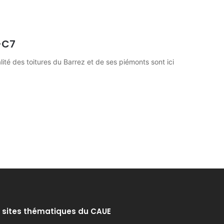
-C7
té des toitures du Barrez et de ses piémonts sont ici
 sites thématiques du CAUE