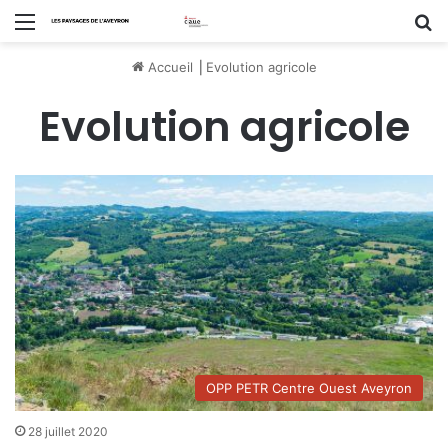
Menu
R
Accueil
⎟
Evolution agricole
Evolution agricole
OPP PETR Centre Ouest Aveyron
28 juillet 2020