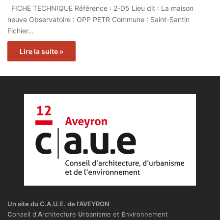
FICHE TECHNIQUE Référence : 2-D5 Lieu dit : La maison
neuve Observatoire : OPP PETR Commune : Saint-Santin
Fichier…
Lire la suite »
Un site du C.A.U.E. de l'AVEYRON
C
onseil d'
A
rchitecture
U
rbanisme et
E
nvironnement