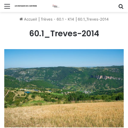
Menu
R
Accueil
⎟
Trèves - 60.1 - K14
⎟
60.1_Treves-2014
60.1_Treves-2014