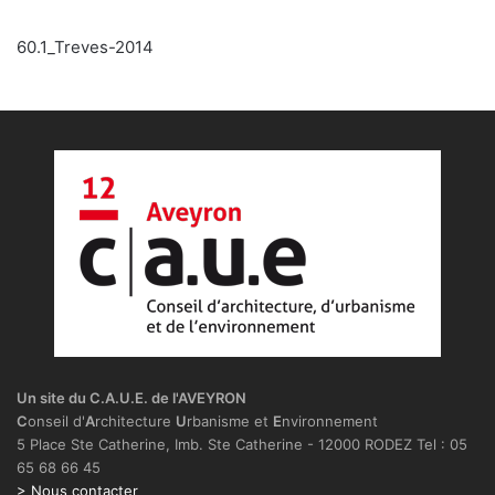
60.1_Treves-2014
Un site du C.A.U.E. de l'AVEYRON
C
onseil d'
A
rchitecture
U
rbanisme et
E
nvironnement
5 Place Ste Catherine, Imb. Ste Catherine - 12000 RODEZ Tel : 05
65 68 66 45
> Nous contacter