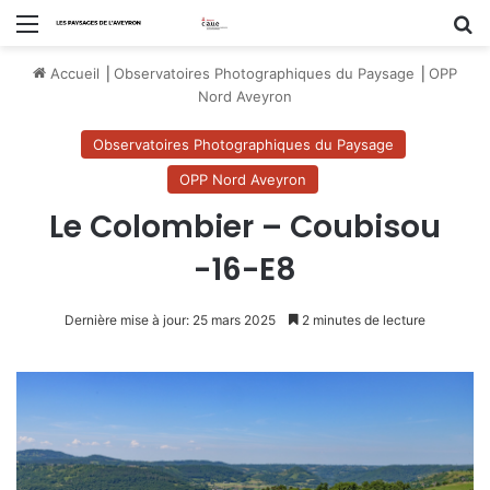
Menu
R
Accueil
⎟
Observatoires Photographiques du Paysage
⎟
OPP
Nord Aveyron
Observatoires Photographiques du Paysage
OPP Nord Aveyron
Le Colombier – Coubisou
-16-E8
Dernière mise à jour: 25 mars 2025
2 minutes de lecture