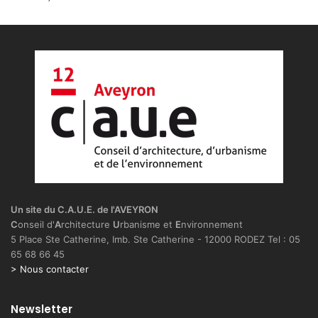
Un site du C.A.U.E. de l'AVEYRON
C
onseil d'
A
rchitecture
U
rbanisme et
E
nvironnement
5 Place Ste Catherine, Imb. Ste Catherine - 12000 RODEZ Tel : 05
65 68 66 45
> Nous contacter
Newsletter