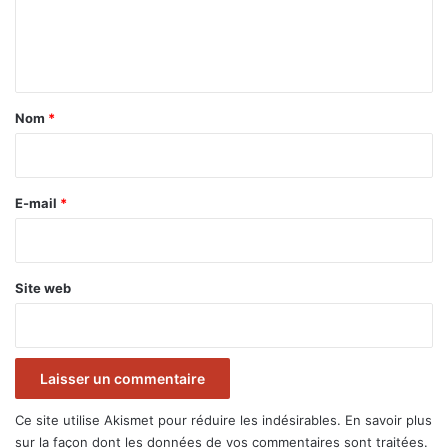
e
n
t
a
Nom
*
i
r
e
E-mail
*
*
Site web
Ce site utilise Akismet pour réduire les indésirables.
En savoir plus
sur la façon dont les données de vos commentaires sont traitées
.