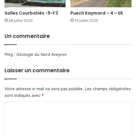
Salles Courbatiès -9-F3
Puech Kaymard – 4 – E6
28 juillet 2020
16 juillet 2025
Un commentaire
Ping :
Géologie du Nord Aveyron
Laisser un commentaire
Votre adresse e-mail ne sera pas publiée.
Les champs obligatoires
sont indiqués avec
*
C
o
m
m