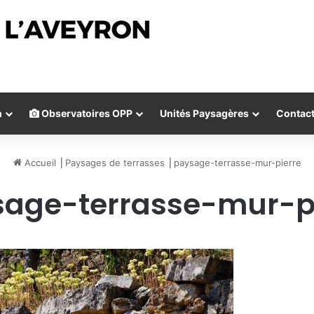
n
Observatoires OPP
Unités Paysagères
Contac
Accueil
⎟
Paysages de terrasses
⎟
paysage-terrasse-mur-pierre
age-terrasse-mur-p