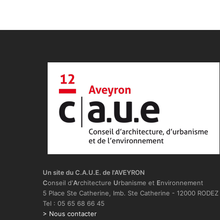
Un site du C.A.U.E. de l'AVEYRON
C
onseil d'
A
rchitecture
U
rbanisme et
E
nvironnement
5 Place Ste Catherine, Imb. Ste Catherine - 12000 RODEZ
Tel : 05 65 68 66 45
> Nous contacter