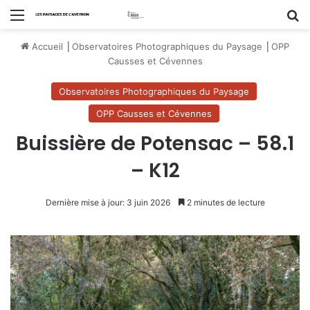
Menu
R
Accueil
⎟
Observatoires Photographiques du Paysage
⎟
OPP
Causses et Cévennes
Observatoires Photographiques du Paysage
OPP Causses et Cévennes
Buissière de Potensac – 58.1
– K12
Dernière mise à jour: 3 juin 2026
2 minutes de lecture