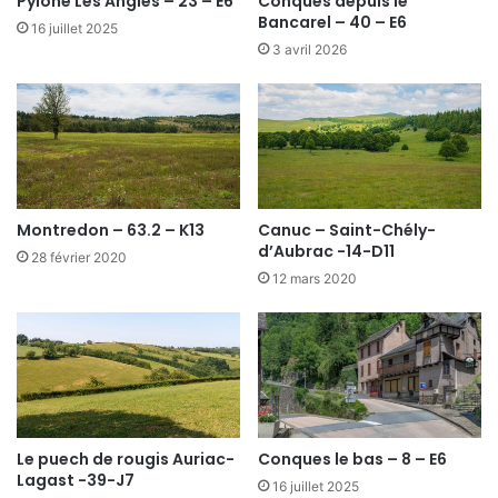
Pylône Les Angles – 23 – E6
Conques depuis le
Bancarel – 40 – E6
16 juillet 2025
3 avril 2026
Montredon – 63.2 – K13
Canuc – Saint-Chély-
d’Aubrac -14-D11
28 février 2020
12 mars 2020
Le puech de rougis Auriac-
Conques le bas – 8 – E6
Lagast -39-J7
16 juillet 2025