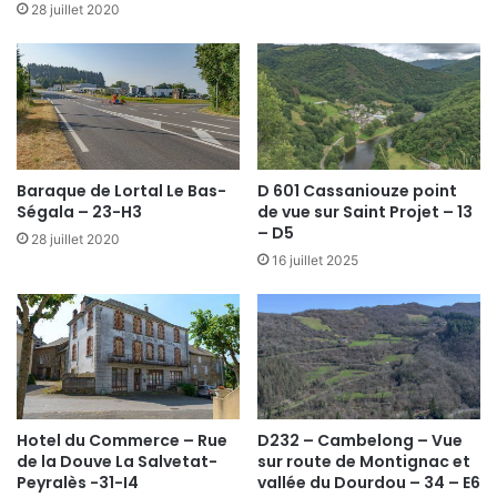
28 juillet 2020
Baraque de Lortal Le Bas-
D 601 Cassaniouze point
Ségala – 23-H3
de vue sur Saint Projet – 13
– D5
28 juillet 2020
16 juillet 2025
Hotel du Commerce – Rue
D232 – Cambelong – Vue
de la Douve La Salvetat-
sur route de Montignac et
Peyralès -31-I4
vallée du Dourdou – 34 – E6