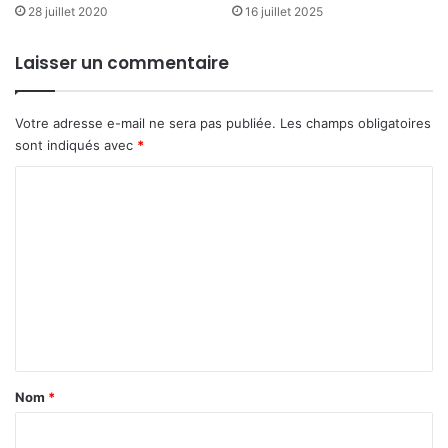
28 juillet 2020
16 juillet 2025
Laisser un commentaire
Votre adresse e-mail ne sera pas publiée.
Les champs obligatoires
sont indiqués avec
*
C
o
m
m
e
n
t
a
Nom
*
i