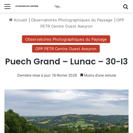
Menu
R
Accueil
⎟
Observatoires Photographiques du Paysage
⎟
OPP
PETR Centre Ouest Aveyron
Observatoires Photographiques du Paysage
OPP PETR Centre Ouest Aveyron
Puech Grand – Lunac – 30-I3
Dernière mise à jour: 16 février 2026
Moins d’une minute