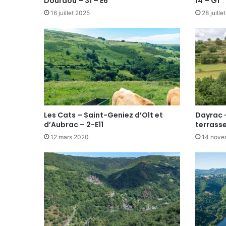
Dourdou – 31 – E6
14 – G1
16 juillet 2025
28 juille
Les Cats – Saint-Geniez d’Olt et
Dayrac 
d’Aubrac – 2-E11
terrasse
12 mars 2020
14 nove