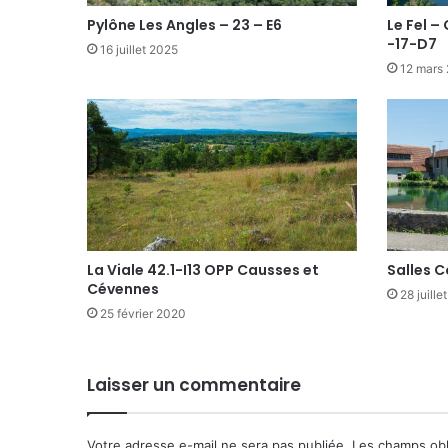
Pylône Les Angles – 23 – E6
Le Fel –
-17-D7
16 juillet 2025
12 mars
La Viale 42.1-I13 OPP Causses et
Salles 
Cévennes
28 juille
25 février 2020
Laisser un commentaire
Votre adresse e-mail ne sera pas publiée.
Les champs obl