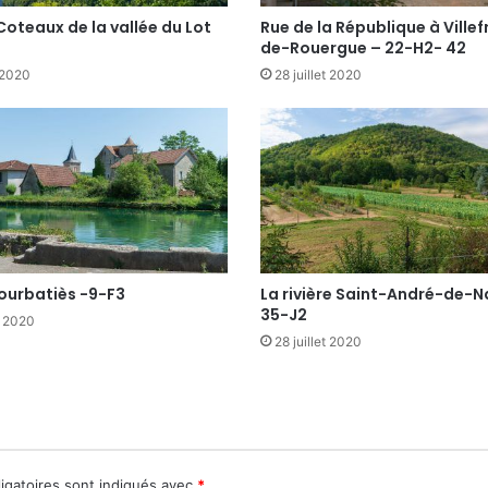
 Coteaux de la vallée du Lot
Rue de la République à Ville
de-Rouergue – 22-H2- 42
 2020
28 juillet 2020
Courbatiès -9-F3
La rivière Saint-André-de-N
35-J2
t 2020
28 juillet 2020
igatoires sont indiqués avec
*