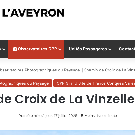
n
Observatoires OPP
Unités Paysagères
Contac
bservatoires Photographiques du Paysage
⎟
Chemin de Croix de La Vinz
otographiques du Paysage
OPP Grand Site de France Conques Vallé
 Croix de La Vinzelle
Dernière mise à jour: 17 juillet 2025
Moins d’une minute