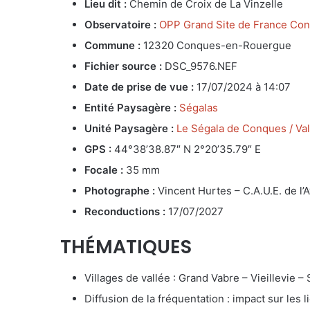
Lieu dit :
Chemin de Croix de La Vinzelle
Observatoire :
OPP Grand Site de France Con
Commune :
12320 Conques-en-Rouergue
Fichier source :
DSC_9576.NEF
Date de prise de vue :
17/07/2024 à 14:07
Entité Paysagère :
Ségalas
Unité Paysagère :
Le Ségala de Conques / Val
GPS :
44°38’38.87″ N 2°20’35.79″ E
Focale :
35 mm
Photographe :
Vincent Hurtes – C.A.U.E. de l’
Reconductions :
17/07/2027
THÉMATIQUES
Villages de vallée : Grand Vabre – Vieillevie – 
Diffusion de la fréquentation : impact sur les