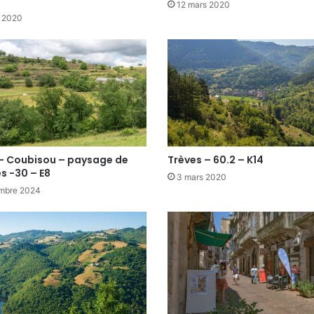
12 mars 2020
t 2020
– Coubisou – paysage de
Trèves – 60.2 – K14
s -30 – E8
3 mars 2020
mbre 2024