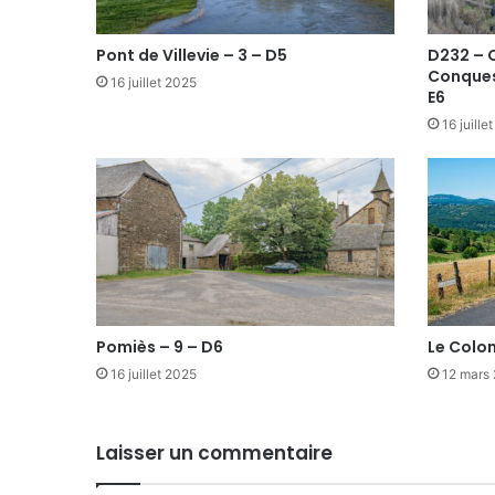
Pont de Villevie – 3 – D5
D232 – 
Conques
16 juillet 2025
E6
16 juille
Pomiès – 9 – D6
Le Colo
16 juillet 2025
12 mars
Laisser un commentaire