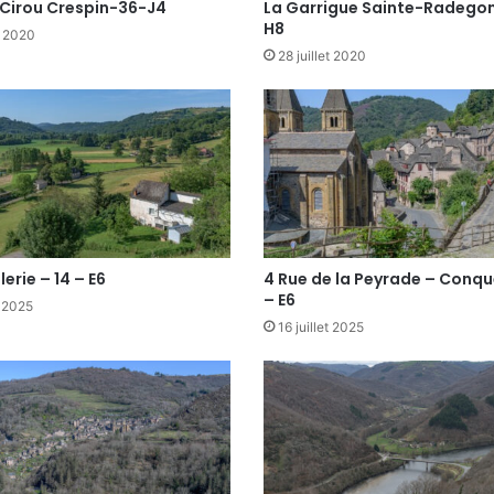
 Cirou Crespin-36-J4
La Garrigue Sainte-Radego
H8
t 2020
28 juillet 2020
lerie – 14 – E6
4 Rue de la Peyrade – Conqu
– E6
t 2025
16 juillet 2025