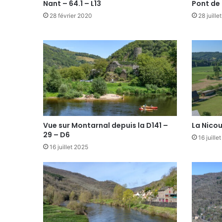
Nant – 64.1 – L13
Pont de
28 février 2020
28 juille
Vue sur Montarnal depuis la D141 –
La Nicou
29 – D6
16 juille
16 juillet 2025