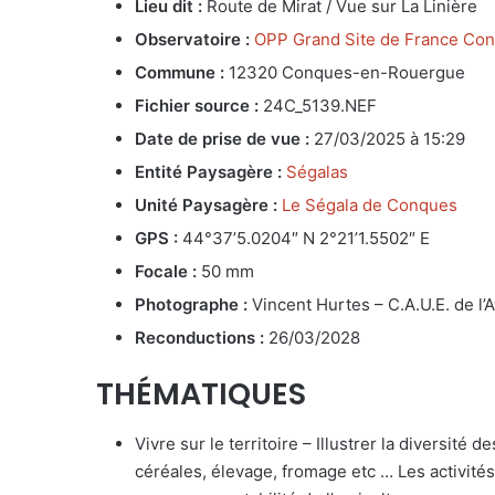
Lieu dit :
Route de Mirat / Vue sur La Linière
Observatoire :
OPP Grand Site de France Con
Commune :
12320 Conques-en-Rouergue
Fichier source :
24C_5139.NEF
Date de prise de vue :
27/03/2025 à 15:29
Entité Paysagère :
Ségalas
Unité Paysagère :
Le Ségala de Conques
GPS :
44°37’5.0204″ N 2°21’1.5502″ E
Focale :
50 mm
Photographe :
Vincent Hurtes – C.A.U.E. de l’
Reconductions :
26/03/2028
THÉMATIQUES
Vivre sur le territoire – Illustrer la diversité de
céréales, élevage, fromage etc … Les activités