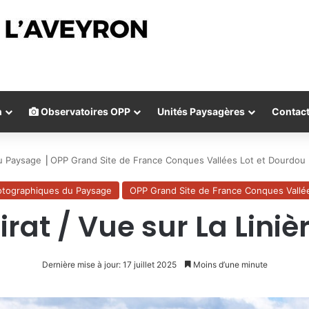
n
Observatoires OPP
Unités Paysagères
Contac
u Paysage
⎟
OPP Grand Site de France Conques Vallées Lot et Dourdou
otographiques du Paysage
OPP Grand Site de France Conques Vallé
rat / Vue sur La Liniè
Dernière mise à jour: 17 juillet 2025
Moins d’une minute