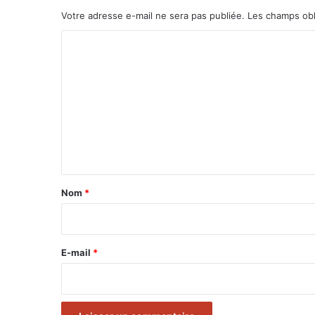
Votre adresse e-mail ne sera pas publiée.
Les champs obl
C
o
m
m
e
n
t
a
Nom
*
i
r
e
E-mail
*
*