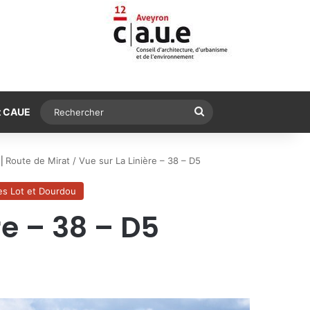
Rechercher
t CAUE
⎟
Route de Mirat / Vue sur La Linière – 38 – D5
es Lot et Dourdou
re – 38 – D5