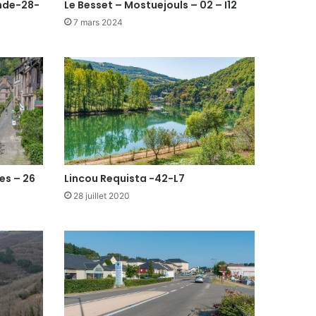
nde-28-
Le Besset – Mostuejouls – 02 – I12
7 mars 2024
es – 26
Lincou Requista -42-L7
28 juillet 2020