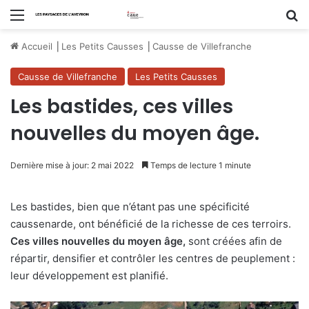
Menu
R
Accueil
⎟
Les Petits Causses
⎟
Causse de Villefranche
Causse de Villefranche
Les Petits Causses
Les bastides, ces villes
nouvelles du moyen âge.
Dernière mise à jour: 2 mai 2022
Temps de lecture 1 minute
Les bastides, bien que n’étant pas une spécificité
caussenarde, ont bénéficié de la richesse de ces terroirs.
Ces villes nouvelles du moyen âge,
sont créées afin de
répartir, densifier et contrôler les centres de peuplement :
leur développement est planifié.