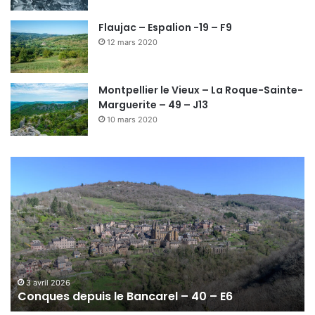
Flaujac – Espalion -19 – F9
12 mars 2020
Montpellier le Vieux – La Roque-Sainte-
Marguerite – 49 – J13
10 mars 2020
C
o
n
q
u
e
s
d
e
3 avril 2026
Conques depuis le Bancarel – 40 – E6
p
u