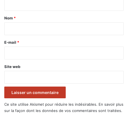
t
a
Nom
*
i
r
e
E-mail
*
*
Site web
Ce site utilise Akismet pour réduire les indésirables.
En savoir plus
sur la façon dont les données de vos commentaires sont traitées
.