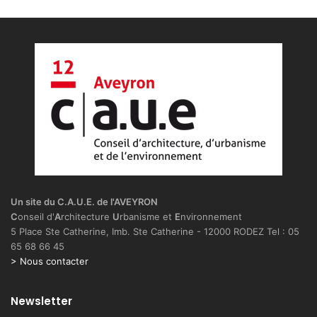
i
s
l
e
B
a
n
c
a
r
e
l
–
Un site du C.A.U.E. de l'AVEYRON
4
C
onseil d'
A
rchitecture
U
rbanisme et
E
nvironnement
0
5 Place Ste Catherine, Imb. Ste Catherine - 12000 RODEZ Tel : 05
–
65 68 66 45
E
> Nous contacter
6
Newsletter