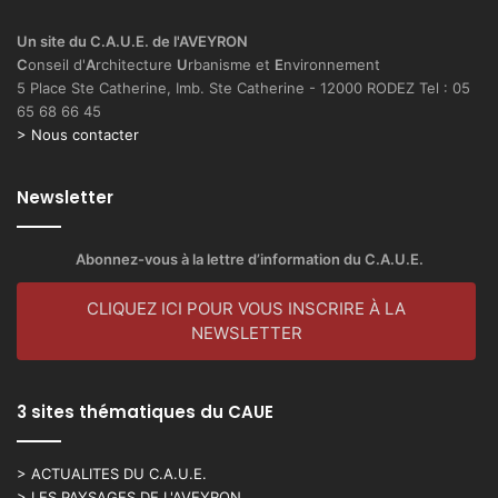
Un site du C.A.U.E. de l'AVEYRON
C
onseil d'
A
rchitecture
U
rbanisme et
E
nvironnement
5 Place Ste Catherine, Imb. Ste Catherine - 12000 RODEZ Tel : 05
65 68 66 45
> Nous contacter
Newsletter
Abonnez-vous à la lettre d’information du C.A.U.E.
CLIQUEZ ICI POUR VOUS INSCRIRE À LA
NEWSLETTER
3 sites thématiques du CAUE
> ACTUALITES DU C.A.U.E.
> LES PAYSAGES DE L'AVEYRON