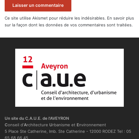
Ce site utilise Akismet pour réduire les indésirables.
En savoir plus
sur la façon dont les données de vos commentaires sont traitées
.
Un site du C.A.U.E. de l'AVEYRON
C
onseil d'
A
rchitecture
U
rbanisme et
E
nvironnement
5 Place Ste Catherine, Imb. Ste Catherine - 12000 RODEZ Tel : 05
65 68 66 45