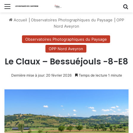
Menu
R
Accueil
⎟
Observatoires Photographiques du Paysage
⎟
OPP
Nord Aveyron
Observatoires Photographiques du Paysage
OPP Nord Aveyron
Le Claux – Bessuéjouls -8-E8
Dernière mise à jour: 20 février 2026
Temps de lecture 1 minute