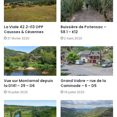
La Viale 42.2-I13 OPP
Buissière de Potensac –
Causses & Cévennes
58.1 – K12
21 février 2020
2 mars 2020
Vue sur Montarnal depuis
Grand Vabre – rue de la
la D141 – 29 – D6
Caminade – 6 – D5
16 juillet 2025
16 juillet 2025