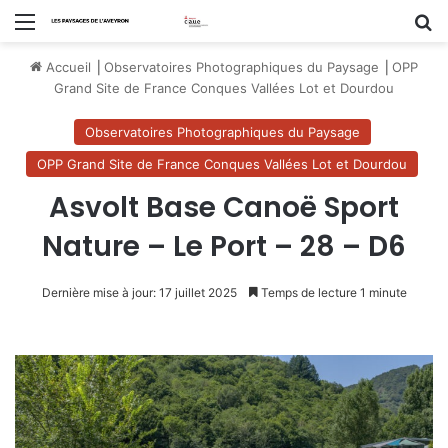
Menu
R
Accueil
⎟
Observatoires Photographiques du Paysage
⎟
OPP
Grand Site de France Conques Vallées Lot et Dourdou
Observatoires Photographiques du Paysage
OPP Grand Site de France Conques Vallées Lot et Dourdou
Asvolt Base Canoë Sport
Nature – Le Port – 28 – D6
Dernière mise à jour: 17 juillet 2025
Temps de lecture 1 minute