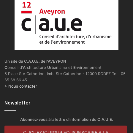
Un site du C.A.U.E. de l'AVEYRON
C
onseil d'
A
rchitecture
U
rbanisme et
E
nvironnement
5 Place Ste Catherine, Imb. Ste Catherine - 12000 RODEZ Tel : 05
65 68 66 45
> Nous contacter
Newsletter
Abonnez-vous à la lettre d’information du C.A.U.E.
CLIQUEZ ICI POUR VOUS INSCRIRE À LA