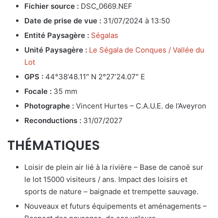
Fichier source :
DSC_0669.NEF
Date de prise de vue :
31/07/2024 à 13:50
Entité Paysagère :
Ségalas
Unité Paysagère :
Le Ségala de Conques / Vallée du
Lot
GPS :
44°38’48.11″ N 2°27’24.07″ E
Focale :
35 mm
Photographe :
Vincent Hurtes – C.A.U.E. de l’Aveyron
Reconductions :
31/07/2027
THÉMATIQUES
Loisir de plein air lié à la rivière – Base de canoë sur
le lot 15000 visiteurs / ans. Impact des loisirs et
sports de nature – baignade et trempette sauvage.
Nouveaux et futurs équipements et aménagements –