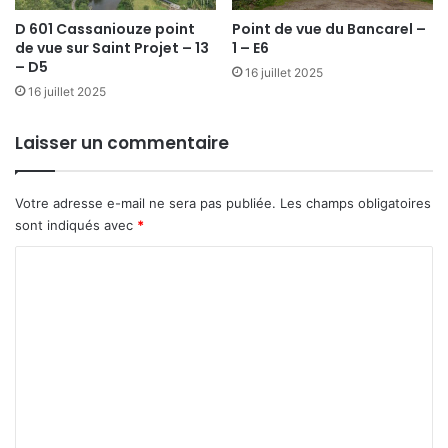
D 601 Cassaniouze point
Point de vue du Bancarel –
de vue sur Saint Projet – 13
1 – E6
– D5
16 juillet 2025
16 juillet 2025
Laisser un commentaire
Votre adresse e-mail ne sera pas publiée.
Les champs obligatoires
sont indiqués avec
*
C
o
m
m
e
n
t