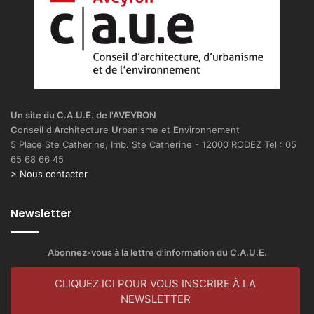
a
n
c
a
r
e
l
–
Un site du C.A.U.E. de l'AVEYRON
4
C
onseil d'
A
rchitecture
U
rbanisme et
E
nvironnement
0
5 Place Ste Catherine, Imb. Ste Catherine - 12000 RODEZ Tel : 05
–
65 68 66 45
E
> Nous contacter
6
Newsletter
Abonnez-vous à la lettre d’information du C.A.U.E.
CLIQUEZ ICI POUR VOUS INSCRIRE À LA
NEWSLETTER