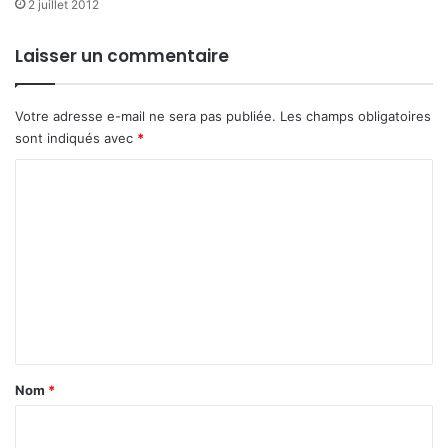
2 juillet 2012
Laisser un commentaire
Votre adresse e-mail ne sera pas publiée.
Les champs obligatoires
sont indiqués avec
*
C
o
m
m
e
n
t
a
Nom
*
i
r