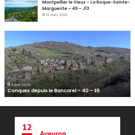
Montpellier le Vieux – La Roque-Sainte-
Marguerite – 49 – J13
10 mars 2020
C
o
n
q
u
e
s
d
e
3 avril 2026
Conques depuis le Bancarel – 40 – E6
p
u
i
s
l
e
B