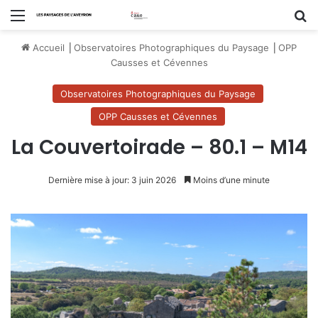
Menu
R
Accueil
⎟
Observatoires Photographiques du Paysage
⎟
OPP
Causses et Cévennes
Observatoires Photographiques du Paysage
OPP Causses et Cévennes
La Couvertoirade – 80.1 – M14
Dernière mise à jour: 3 juin 2026
Moins d’une minute