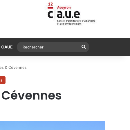
Rechercher
t CAUE
ses & Cévennes
es
& Cévennes