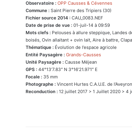
Observatoire :
OPP Causses & Cévennes
Commune :
Saint Pierre des Tripiers (30)
Fichier source 2014 :
CAU_0083.NEF
Date de prise de vue :
01-juil-14 à 09:59
Mots clefs :
Pelouses à allure steppique, Landes d
boisés, Ovin allaitant + ovin lait, Aire à battre, Cla
Thématique :
Évolution de l’espace agricole
Entité Paysagère :
Grands-Causses
Unité Paysagère :
Causse Méjean
GPS :
44°13’7.83″ N 3°16’21.971″ E
Focale :
35 mm
Photographe :
Vincent Hurtes C.A.U.E. de l’Aveyro
Reconduction :
12 juillet 2017 > 1 Juillet 2020 > 4 