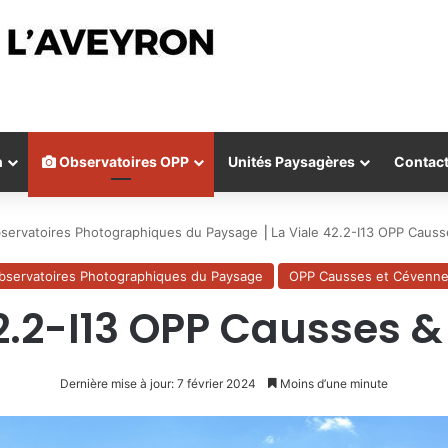
n
Observatoires OPP
Unités Paysagères
Contac
servatoires Photographiques du Paysage
⎟
La Viale 42.2-I13 OPP Caus
bservatoires Photographiques du Paysage
OPP Causses et Cévenn
42.2-I13 OPP Causses 
Dernière mise à jour: 7 février 2024
Moins d’une minute