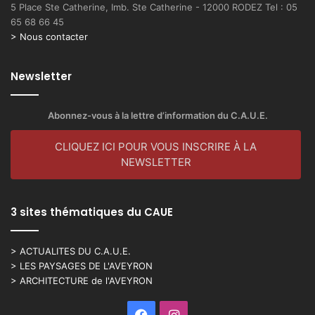
5 Place Ste Catherine, Imb. Ste Catherine - 12000 RODEZ Tel : 05
–
65 68 66 45
E
> Nous contacter
6
Newsletter
Abonnez-vous à la lettre d’information du C.A.U.E.
CLIQUEZ ICI POUR VOUS INSCRIRE À LA
NEWSLETTER
3 sites thématiques du CAUE
> ACTUALITES DU C.A.U.E.
> LES PAYSAGES DE L'AVEYRON
> ARCHITECTURE de l'AVEYRON
Facebook
Instagram