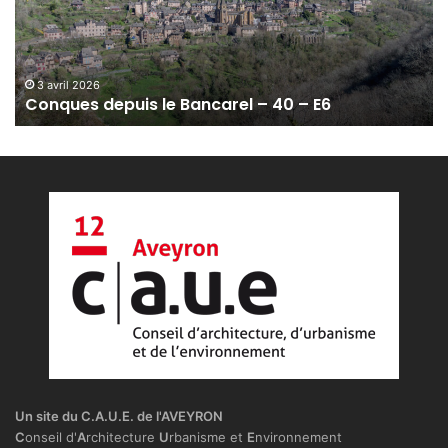
e
s
d
e
3 avril 2026
Conques depuis le Bancarel – 40 – E6
p
u
i
s
l
e
B
a
n
c
a
r
e
l
–
Un site du C.A.U.E. de l'AVEYRON
4
C
onseil d'
A
rchitecture
U
rbanisme et
E
nvironnement
0