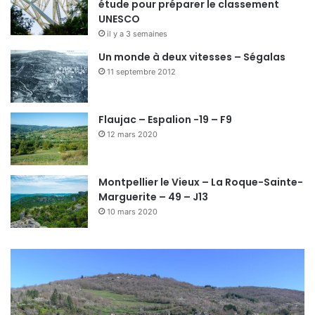
étude pour préparer le classement
UNESCO
il y a 3 semaines
Un monde à deux vitesses – Ségalas
11 septembre 2012
Flaujac – Espalion -19 – F9
12 mars 2020
Montpellier le Vieux – La Roque-Sainte-
Marguerite – 49 – J13
10 mars 2020
C
o
n
q
u