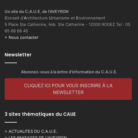
Un site du C.A.U.E. de l'AVEYRON
C
onseil d'
A
rchitecture
U
rbanisme et
E
nvironnement
5 Place Ste Catherine, Imb. Ste Catherine - 12000 RODEZ Tel : 05
65 68 66 45
> Nous contacter
Newsletter
Abonnez-vous à la lettre d’information du C.A.U.E.
CLIQUEZ ICI POUR VOUS INSCRIRE À LA
NEWSLETTER
3 sites thématiques du CAUE
> ACTUALITES DU C.A.U.E.
> LES PAYSAGES DE L'AVEYRON