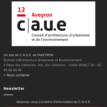
l
e
B
a
n
c
a
r
e
l
–
Un site du C.A.U.E. de l'AVEYRON
4
C
onseil d'
A
rchitecture
U
rbanisme et
E
nvironnement
0
5 Place Ste Catherine, Imb. Ste Catherine - 12000 RODEZ Tel : 05
–
65 68 66 45
E
> Nous contacter
6
Newsletter
Abonnez-vous à la lettre d’information du C.A.U.E.