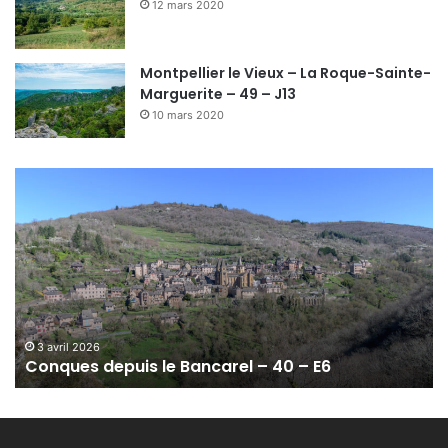
12 mars 2020
Montpellier le Vieux – La Roque-Sainte-
Marguerite – 49 – J13
10 mars 2020
C
o
n
q
u
e
s
d
e
3 avril 2026
Conques depuis le Bancarel – 40 – E6
p
u
i
s