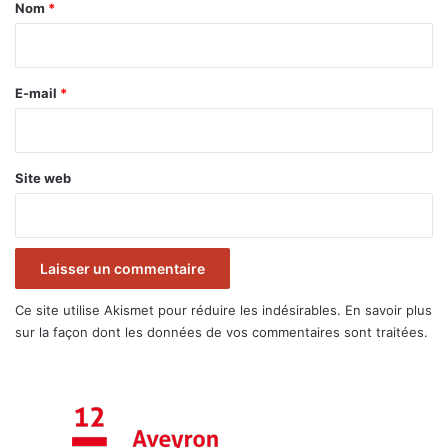
a
Nom
*
i
r
e
E-mail
*
*
Site web
Ce site utilise Akismet pour réduire les indésirables.
En savoir plus
sur la façon dont les données de vos commentaires sont traitées
.