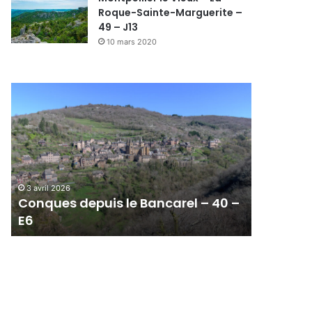
Roque-Sainte-Marguerite –
49 – J13
10 mars 2020
C
o
n
q
u
e
s
3 avril 2026
d
Conques depuis le Bancarel – 40 –
e
E6
p
u
i
s
l
e
B